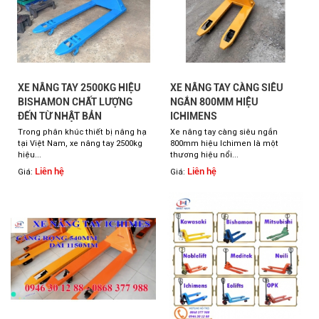
XE NÂNG TAY 2500KG HIỆU
XE NÂNG TAY CÀNG SIÊU
BISHAMON CHẤT LƯỢNG
NGẮN 800MM HIỆU
ĐẾN TỪ NHẬT BẢN
ICHIMENS
Trong phân khúc thiết bị nâng hạ
Xe nâng tay càng siêu ngắn
tại Việt Nam, xe nâng tay 2500kg
800mm hiệu Ichimen là một
hiệu...
thương hiệu nổi...
Liên hệ
Liên hệ
Giá:
Giá: