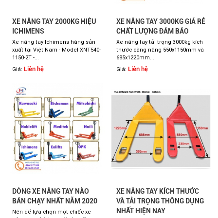
XE NÂNG TAY 2000KG HIỆU
XE NÂNG TAY 3000KG GIÁ RẺ
ICHIMENS
CHẤT LƯỢNG ĐẢM BẢO
Xe nâng tay Ichimens hàng sản
Xe nâng tay tải trọng 3000kg kích
xuất tại Việt Nam - Model XNT540-
thước càng nâng 550x1150mm và
1150-2T -...
685x1220mm...
Liên hệ
Liên hệ
Giá:
Giá:
DÒNG XE NÂNG TAY NÀO
XE NÂNG TAY KÍCH THƯỚC
BÁN CHẠY NHẤT NĂM 2020
VÀ TẢI TRỌNG THÔNG DỤNG
NHẤT HIỆN NAY
Nên để lựa chọn một chiếc xe