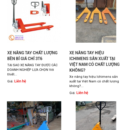
XE NÂNG TAY CHẤT LƯỢNG
XE NÂNG TAY HIỆU
BỀN BỈ GIÁ CHỈ 3T6
ICHIMENS SẢN XUẤT TẠI
VIỆT NAM CÓ CHẤT LƯỢNG
TẠI SAO XE NÂNG TAY ĐƯỢC CÁC
DOANH NGHIỆP LỰA CHỌN Với
KHÔNG?
thiết...
Xe nâng tay hiệu Ichimens sản
Liên hệ
Giá:
xuất tại Việt Nam có chất lượng
không?...
Liên hệ
Giá: