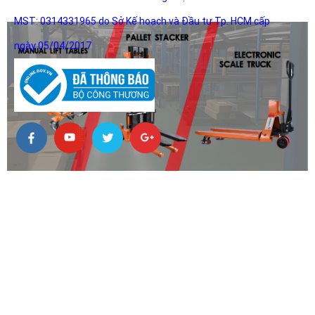
MST: 0314331965 do Sở Kế hoạch và Đầu tư Tp. HCM cấp
ngày 05/04/2017
HỖ TRỢ KHÁCH HÀNG
DỊch Vụ Sửa Chữa Tân Nơi
Hình thức thanh toán
Chính sách bảo mật
Chính sách bảo hành
Quy Định Đổi Trả Hàng