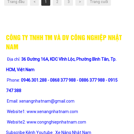
Trang đầu
<
1
2
3
>
Trang cuối
CÔNG TY TNHH TM VÀ DV CÔNG NGHIỆP NHẬT
NAM
Địa chỉ:
36 Đường 16A, KDC Vĩnh Lộc, Phường Bình Tân, Tp.
HCM, Việt Nam
Phone:
0946.301.288 - 0868 377 988 - 0886 377 988 - 0915
747 388
Email:
xenangnhatnam@gmail.com
Website1:
www.xenangnhatnam.com
Website2:
www.congnghiepnhatnam.com
Subscribe Kênh Youtube :
Xe Nâng Nhật Nam